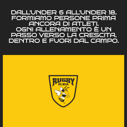
DALL'UNDER 6 ALL'UNDER 18,
FORMIAMO PERSONE PRIMA
ANCORA DI ATLETI.
OGNI ALLENAMENTO È UN
PASSO VERSO LA CRESCITA,
DENTRO E FUORI DAL CAMPO.
è una piccola scuola di vita.
prima di tutto un educatore, e ogni campo d’allenamento
ogni momento con i propri compagni. Ogni allenatore è
collaborazione, la disciplina e la gioia di condividere
rendono unico: il rispetto per l’avversario, la
solo le regole del rugby, ma anche i valori che lo
si fonda il futuro del club. Qui i ragazzi imparano non
Il settore giovanile dell’Olbia Rugby 1982 è la base su cui