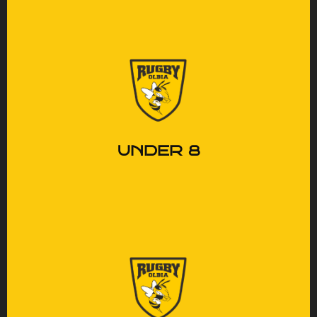
Le prime regole, tanto
entusiasmo e amicizie che
nascono.
UNDER 8
Cresce la tecnica, ma anche