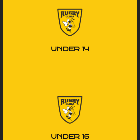
Le prime vere sfide, il
carattere che comincia a
formarsi.
UNDER 14
La transizione verso il
rugby seniores: impegno,
crescita e responsabilità.
UNDER 16